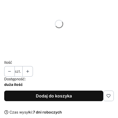
Poszczególne warianty mogą różnić się ceną
*
Polarization
Wybierz
*
Connector
Wybierz
Ilość
szt.
Dostępność:
duża ilość
Dodaj do koszyka
Czas wysyłki:
7 dni roboczych