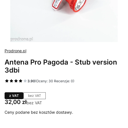
Prodrone.pl
Antena Pro Pagoda - Stub version
3dbi
3.90
(Oceny: 30 Recenzje: 0)
z VAT
bez VAT
Cena
32,00 zł
bez VAT
Ceny podane bez kosztów dostawy.
Wybierz wariant produktu: