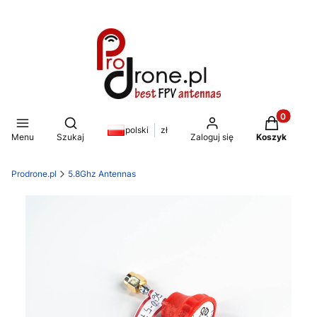
Produkty w
Otwórz wyszukiwarkę
polski
zł
Menu
Szukaj
Zaloguj się
Koszyk
Prodrone.pl
5.8Ghz Antennas