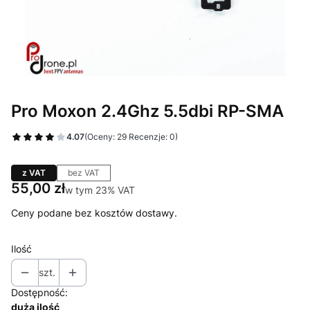
Pro Moxon 2.4Ghz 5.5dbi RP-SMA
4.07
(Oceny: 29 Recenzje: 0)
z VAT
bez VAT
Cena
55,00 zł
w tym 23% VAT
w tym
23%
VAT
Ceny podane bez kosztów dostawy.
Ilość
szt.
Dostępność:
duża ilość