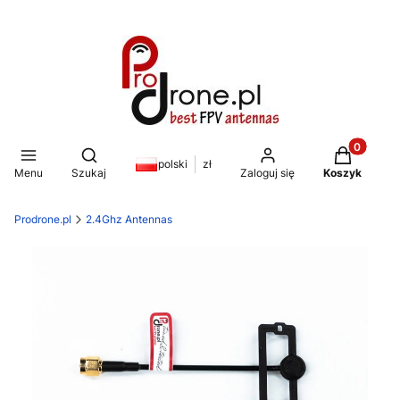
Produkty w
Otwórz wyszukiwarkę
polski
zł
Menu
Szukaj
Zaloguj się
Koszyk
Prodrone.pl
2.4Ghz Antennas