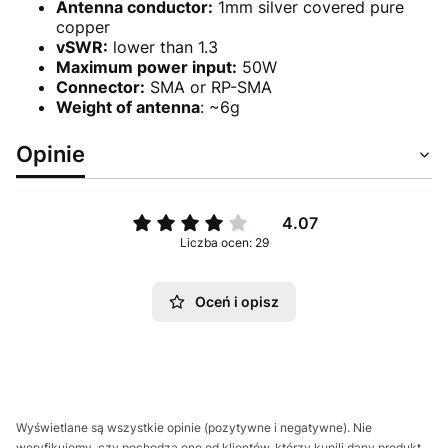
Antenna conductor:
1mm silver covered pure
copper
vSWR:
lower than 1.3
Maximum power input:
50W
Connector:
SMA or RP-SMA
Weight of antenna
: ~6g
Opinie
4.07
Liczba ocen: 29
Oceń i opisz
Wyświetlane są wszystkie opinie (pozytywne i negatywne). Nie
weryfikujemy, czy pochodzą one od klientów, którzy kupili dany produkt.